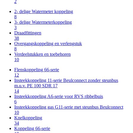
2
2- delige Watermeter koppeling
8
3- delige Watermeterkoppeling
3
Draadfittingen
38
Overgangskoppeling en verlengstuk
8
Verdeelstukken en toebehoren
10
Flenskoppeling 66-serie
12
Insteekkoppeling 11-serie Beulconnect zonder steunbus
m.u.v. PE 100 SDR 17
14
Insteekkoppeling A6-serie voor RVS ribbelbuis
6
Insteekkoppeling gas G11-serie met steunbus Beulconnect
10
Knelkoppeling
34
Koppeling 66-serie