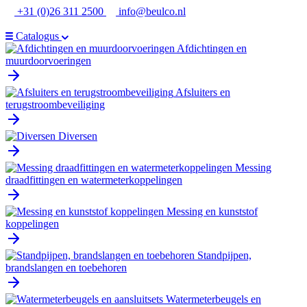
Ga
+31 (0)26 311 2500
info@beulco.nl
naar
de
Catalogus
inhoud
Afdichtingen en
muurdoorvoeringen
Afsluiters en
terugstroombeveiliging
Diversen
Messing
draadfittingen en watermeterkoppelingen
Messing en kunststof
koppelingen
Standpijpen,
brandslangen en toebehoren
Watermeterbeugels en