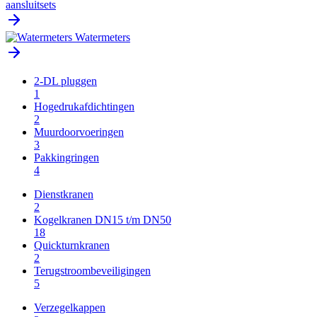
aansluitsets
Watermeters
2-DL pluggen
1
Hogedrukafdichtingen
2
Muurdoorvoeringen
3
Pakkingringen
4
Dienstkranen
2
Kogelkranen DN15 t/m DN50
18
Quickturnkranen
2
Terugstroombeveiligingen
5
Verzegelkappen