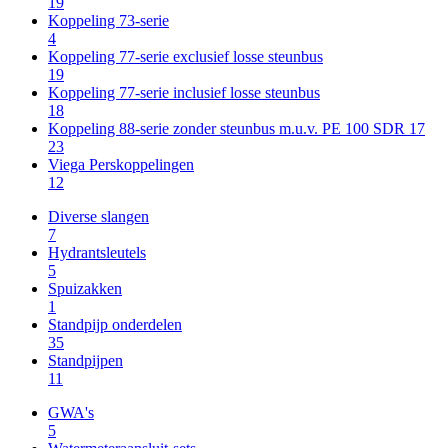
19
Koppeling 73-serie
4
Koppeling 77-serie exclusief losse steunbus
19
Koppeling 77-serie inclusief losse steunbus
18
Koppeling 88-serie zonder steunbus m.u.v. PE 100 SDR 17
23
Viega Perskoppelingen
12
Diverse slangen
7
Hydrantsleutels
5
Spuizakken
1
Standpijp onderdelen
35
Standpijpen
11
GWA's
5