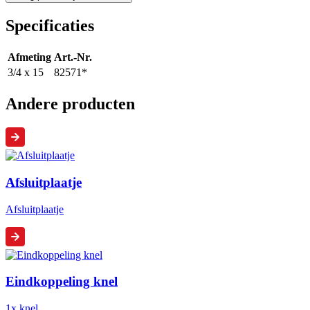
Specificaties
Afmeting
Art.-Nr.
3/4 x 15
82571*
Andere producten
Afsluitplaatje
Afsluitplaatje
Eindkoppeling knel
1x knel