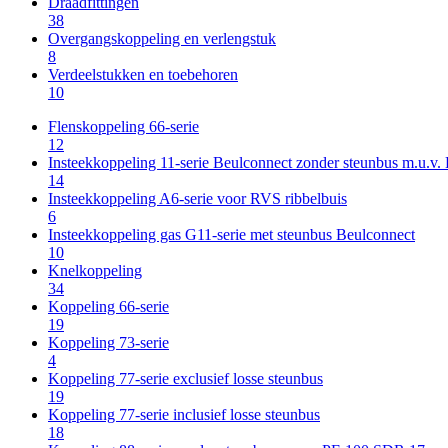
Draadfittingen
38
Overgangskoppeling en verlengstuk
8
Verdeelstukken en toebehoren
10
Flenskoppeling 66-serie
12
Insteekkoppeling 11-serie Beulconnect zonder steunbus m.u.v
14
Insteekkoppeling A6-serie voor RVS ribbelbuis
6
Insteekkoppeling gas G11-serie met steunbus Beulconnect
10
Knelkoppeling
34
Koppeling 66-serie
19
Koppeling 73-serie
4
Koppeling 77-serie exclusief losse steunbus
19
Koppeling 77-serie inclusief losse steunbus
18