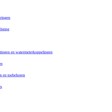
ringen
liging
ttingen en watermeterkoppelingen
en
n en toebehoren
ts