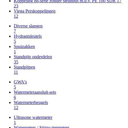
Koppeling 88-serie zonder steunbus m.u.v. PE 100 SDR 17
23
Viega Perskoppelingen
12
Diverse slangen
7
Hydrantsleutels
5
Spuizakken
1
Standpijp onderdelen
35
Standpijpen
11
GWA's
5
Watermeteraansluit-sets
6
Watermeterbeugels
12
Ultrasone watermeter
1
Watermeters / Stijgwatermeters