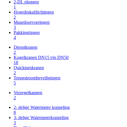
2-DL pluggen
1
Hogedrukafdichtingen
2
Muurdoorvoeringen
3
Pakkingringen
4
Dienstkranen
2
Kogelkranen DN15 t/m DN50
18
Quickturnkranen
2
Terugstroombeveiligingen
5
Verzegelkappen
2
2- delige Watermeter koppeling
8
3- delige Watermeterkoppeling
3