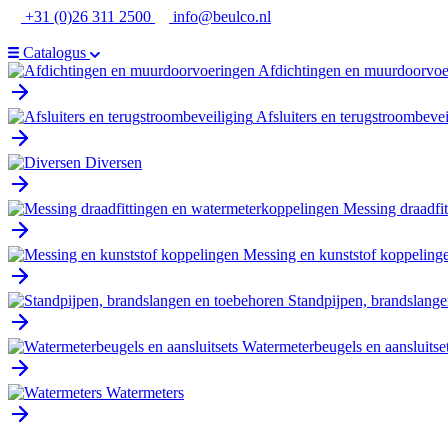
Ga
+31 (0)26 311 2500
info@beulco.nl
naar
de
Catalogus
inhoud
Afdichtingen en muurdoorvoe
Afsluiters en terugstroombevei
Diversen
Messing draadfi
Messing en kunststof koppeling
Standpijpen, brandslange
Watermeterbeugels en aansluitse
Watermeters