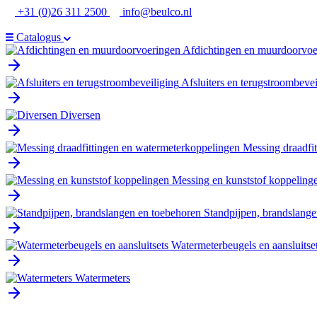
Ga
+31 (0)26 311 2500
info@beulco.nl
naar
de
Catalogus
inhoud
Afdichtingen en muurdoorvoe
Afsluiters en terugstroombevei
Diversen
Messing draadfi
Messing en kunststof koppeling
Standpijpen, brandslange
Watermeterbeugels en aansluitse
Watermeters