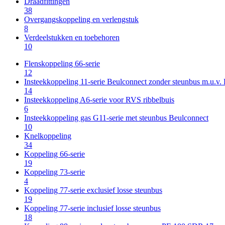
Draadfittingen
38
Overgangskoppeling en verlengstuk
8
Verdeelstukken en toebehoren
10
Flenskoppeling 66-serie
12
Insteekkoppeling 11-serie Beulconnect zonder steunbus m.u.v
14
Insteekkoppeling A6-serie voor RVS ribbelbuis
6
Insteekkoppeling gas G11-serie met steunbus Beulconnect
10
Knelkoppeling
34
Koppeling 66-serie
19
Koppeling 73-serie
4
Koppeling 77-serie exclusief losse steunbus
19
Koppeling 77-serie inclusief losse steunbus
18