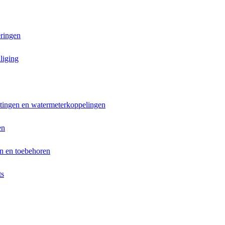
ringen
liging
ttingen en watermeterkoppelingen
en
n en toebehoren
ts