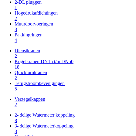
2-DL pluggen
1
Hogedrukafdichtingen
2
Muurdoorvoeringen
3
Pakkingringen
4
Dienstkranen
2
Kogelkranen DN15 t/m DN50
18
Quickturnkranen
2
Terugstroombeveiligingen
5
Verzegelkappen
2
2- delige Watermeter koppeling
8
3- delige Watermeterkoppeling
3