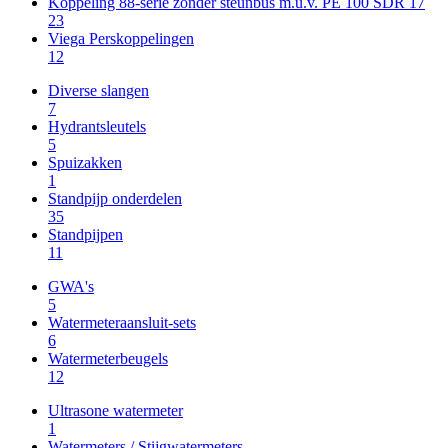
Koppeling 88-serie zonder steunbus m.u.v. PE 100 SDR 17
23
Viega Perskoppelingen
12
Diverse slangen
7
Hydrantsleutels
5
Spuizakken
1
Standpijp onderdelen
35
Standpijpen
11
GWA's
5
Watermeteraansluit-sets
6
Watermeterbeugels
12
Ultrasone watermeter
1
Watermeters / Stijgwatermeters