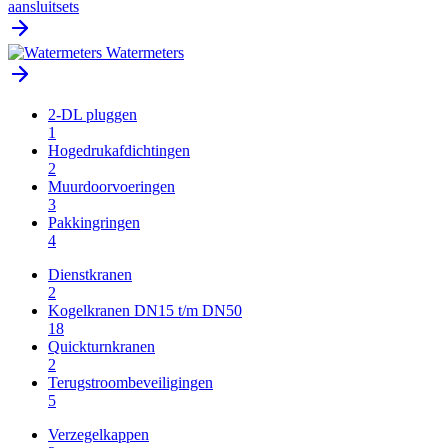
aansluitsets
Watermeters
2-DL pluggen
1
Hogedrukafdichtingen
2
Muurdoorvoeringen
3
Pakkingringen
4
Dienstkranen
2
Kogelkranen DN15 t/m DN50
18
Quickturnkranen
2
Terugstroombeveiligingen
5
Verzegelkappen