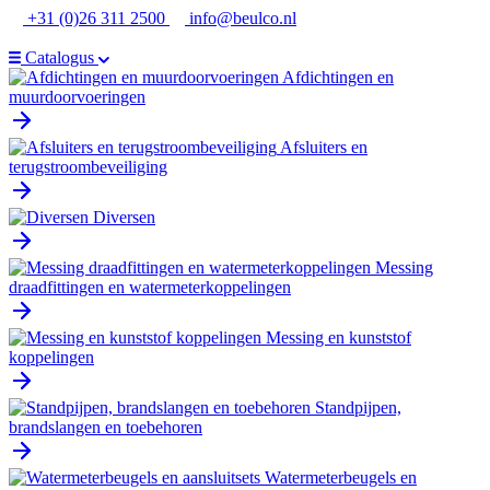
Ga
+31 (0)26 311 2500
info@beulco.nl
naar
de
Catalogus
inhoud
Afdichtingen en
muurdoorvoeringen
Afsluiters en
terugstroombeveiliging
Diversen
Messing
draadfittingen en watermeterkoppelingen
Messing en kunststof
koppelingen
Standpijpen,
brandslangen en toebehoren
Watermeterbeugels en