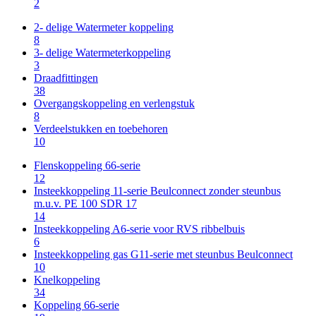
2
2- delige Watermeter koppeling
8
3- delige Watermeterkoppeling
3
Draadfittingen
38
Overgangskoppeling en verlengstuk
8
Verdeelstukken en toebehoren
10
Flenskoppeling 66-serie
12
Insteekkoppeling 11-serie Beulconnect zonder steunbus
m.u.v. PE 100 SDR 17
14
Insteekkoppeling A6-serie voor RVS ribbelbuis
6
Insteekkoppeling gas G11-serie met steunbus Beulconnect
10
Knelkoppeling
34
Koppeling 66-serie