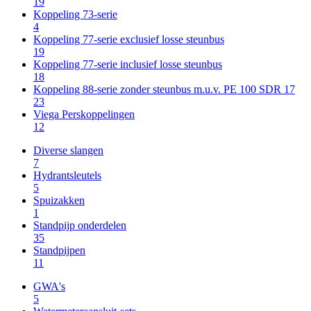
19
Koppeling 73-serie
4
Koppeling 77-serie exclusief losse steunbus
19
Koppeling 77-serie inclusief losse steunbus
18
Koppeling 88-serie zonder steunbus m.u.v. PE 100 SDR 17
23
Viega Perskoppelingen
12
Diverse slangen
7
Hydrantsleutels
5
Spuizakken
1
Standpijp onderdelen
35
Standpijpen
11
GWA's
5