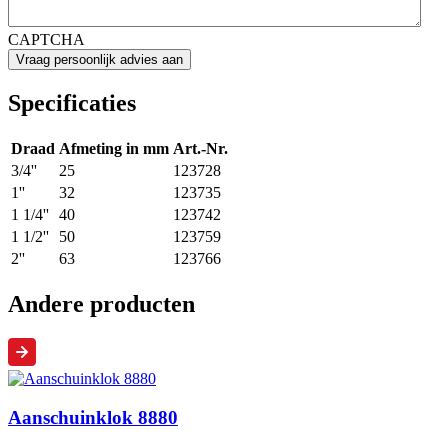
CAPTCHA
Specificaties
Draad
Afmeting in mm
Art.-Nr.
3/4''
25
123728
1''
32
123735
1 1/4''
40
123742
1 1/2''
50
123759
2''
63
123766
Andere producten
Aanschuinklok 8880