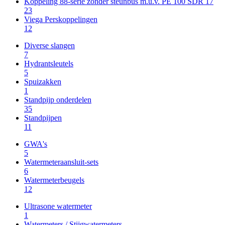
Koppeling 88-serie zonder steunbus m.u.v. PE 100 SDR 17
23
Viega Perskoppelingen
12
Diverse slangen
7
Hydrantsleutels
5
Spuizakken
1
Standpijp onderdelen
35
Standpijpen
11
GWA's
5
Watermeteraansluit-sets
6
Watermeterbeugels
12
Ultrasone watermeter
1
Watermeters / Stijgwatermeters