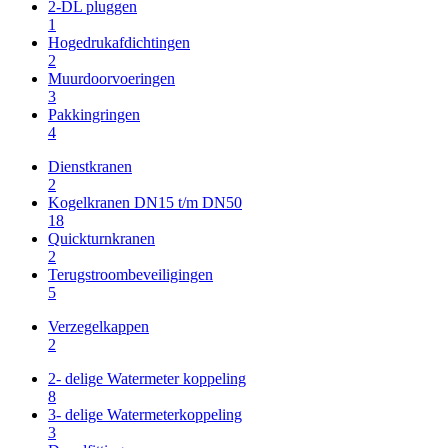
2-DL pluggen
1
Hogedrukafdichtingen
2
Muurdoorvoeringen
3
Pakkingringen
4
Dienstkranen
2
Kogelkranen DN15 t/m DN50
18
Quickturnkranen
2
Terugstroombeveiligingen
5
Verzegelkappen
2
2- delige Watermeter koppeling
8
3- delige Watermeterkoppeling
3