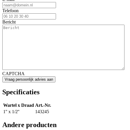
Telefoon
Bericht
CAPTCHA
Specificaties
Wartel x Draad
Art.-Nr.
1'' x 1/2''
143245
Andere producten