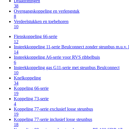
Draadfittingen
38
Overgangskoppeling en verlengstuk
8
Verdeelstukken en toebehoren
10
Flenskoppeling 66-serie
12
Insteekkoppeling 11-serie Beulconnect zonder steunbus m.u.v
14
Insteekkoppeling A6-serie voor RVS ribbelbuis
6
Insteekkoppeling gas G11-serie met steunbus Beulconnect
10
Knelkoppeling
34
Koppeling 66-serie
19
Koppeling 73-serie
4
Koppeling 77-serie exclusief losse steunbus
19
Koppeling 77-serie inclusief losse steunbus
18