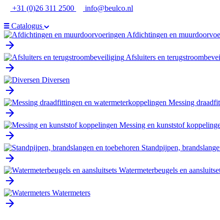
Ga
+31 (0)26 311 2500
info@beulco.nl
naar
de
Catalogus
inhoud
Afdichtingen en muurdoorvoe
Afsluiters en terugstroombevei
Diversen
Messing draadfi
Messing en kunststof koppeling
Standpijpen, brandslange
Watermeterbeugels en aansluitse
Watermeters