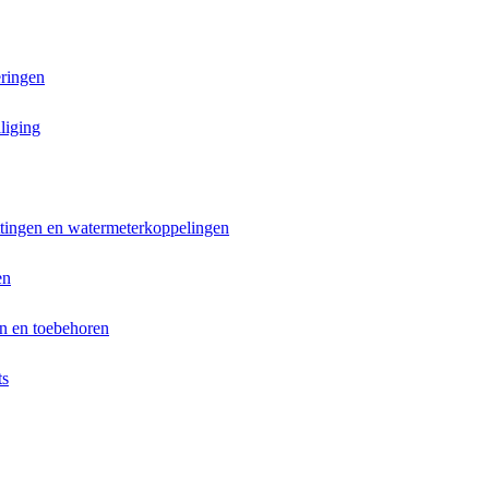
ringen
liging
ttingen en watermeterkoppelingen
en
n en toebehoren
ts