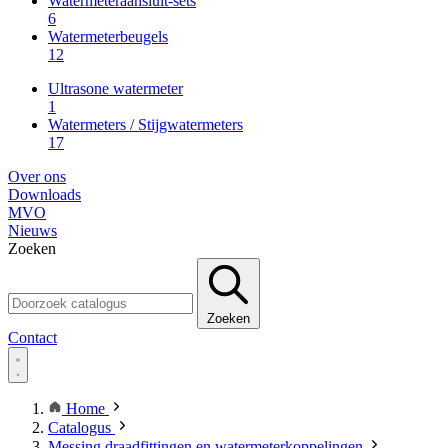
Watermeteraansluit-sets
6
Watermeterbeugels
12
Ultrasone watermeter
1
Watermeters / Stijgwatermeters
17
Over ons
Downloads
MVO
Nieuws
Zoeken
Zoeken
Contact
Home
Catalogus
Messing draadfittingen en watermeterkoppelingen