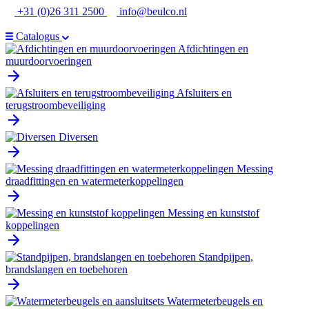
Ga
+31 (0)26 311 2500
info@beulco.nl
naar
de
Catalogus
inhoud
Afdichtingen en
muurdoorvoeringen
Afsluiters en
terugstroombeveiliging
Diversen
Messing
draadfittingen en watermeterkoppelingen
Messing en kunststof
koppelingen
Standpijpen,
brandslangen en toebehoren
Watermeterbeugels en