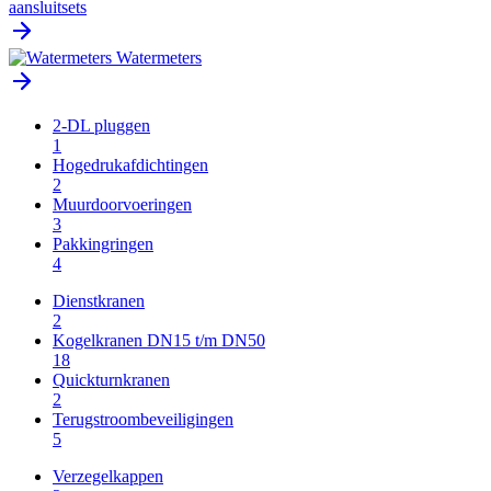
aansluitsets
Watermeters
2-DL pluggen
1
Hogedrukafdichtingen
2
Muurdoorvoeringen
3
Pakkingringen
4
Dienstkranen
2
Kogelkranen DN15 t/m DN50
18
Quickturnkranen
2
Terugstroombeveiligingen
5
Verzegelkappen