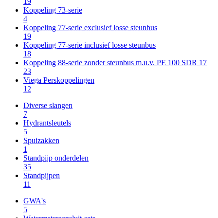
19
Koppeling 73-serie
4
Koppeling 77-serie exclusief losse steunbus
19
Koppeling 77-serie inclusief losse steunbus
18
Koppeling 88-serie zonder steunbus m.u.v. PE 100 SDR 17
23
Viega Perskoppelingen
12
Diverse slangen
7
Hydrantsleutels
5
Spuizakken
1
Standpijp onderdelen
35
Standpijpen
11
GWA's
5