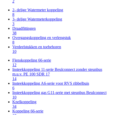
2
2- delige Watermeter koppeling
8
3- delige Watermeterkoppeling
3
Draadfittingen
38
Overgangskoppeling en verlengstuk
8
Verdeelstukken en toebehoren
10
Flenskoppeling 66-serie
12
Insteekkoppeling 11-serie Beulconnect zonder steunbus
m.u.v. PE 100 SDR 17
14
Insteekkoppeling A6-serie voor RVS ribbelbuis
6
Insteekkoppeling gas G11-serie met steunbus Beulconnect
10
Knelkoppeling
34
Koppeling 66-serie