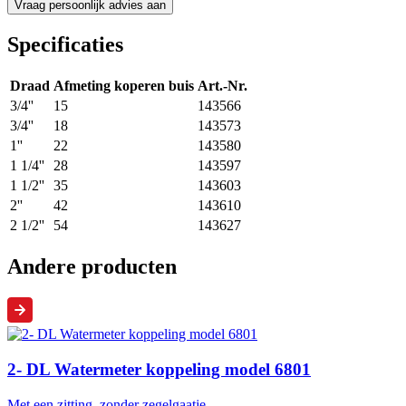
Specificaties
Draad
Afmeting koperen buis
Art.-Nr.
3/4''
15
143566
3/4''
18
143573
1''
22
143580
1 1/4''
28
143597
1 1/2''
35
143603
2''
42
143610
2 1/2''
54
143627
Andere producten
2- DL Watermeter koppeling model 6801
Met een zitting, zonder zegelgaatje