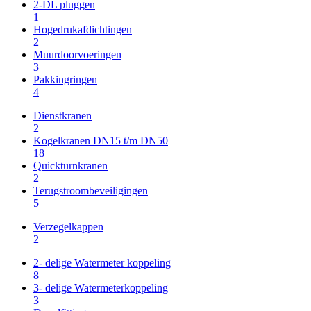
2-DL pluggen
1
Hogedrukafdichtingen
2
Muurdoorvoeringen
3
Pakkingringen
4
Dienstkranen
2
Kogelkranen DN15 t/m DN50
18
Quickturnkranen
2
Terugstroombeveiligingen
5
Verzegelkappen
2
2- delige Watermeter koppeling
8
3- delige Watermeterkoppeling
3