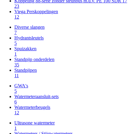
Koppeling 88-serie zonder steunbus m.u.v. PE 100 SDR 17
23
Viega Perskoppelingen
12
Diverse slangen
7
Hydrantsleutels
5
Spuizakken
1
Standpijp onderdelen
35
Standpijpen
11
GWA's
5
Watermeteraansluit-sets
6
Watermeterbeugels
12
Ultrasone watermeter
1
Watermeters / Stijgwatermeters