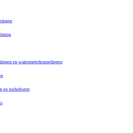
ringen
liging
ttingen en watermeterkoppelingen
en
n en toebehoren
ts