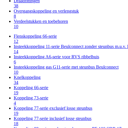
Draadfittingen
38
Overgangskoppeling en verlengstuk
8
Verdeelstukken en toebehoren
10
Flenskoppeling 66-serie
12
Insteekkoppeling 11-serie Beulconnect zonder steunbus m.u.v
14
Insteekkoppeling A6-serie voor RVS ribbelbuis
6
Insteekkoppeling gas G11-serie met steunbus Beulconnect
10
Knelkoppeling
34
Koppeling 66-serie
19
Koppeling 73-serie
4
Koppeling 77-serie exclusief losse steunbus
19
Koppeling 77-serie inclusief losse steunbus
18