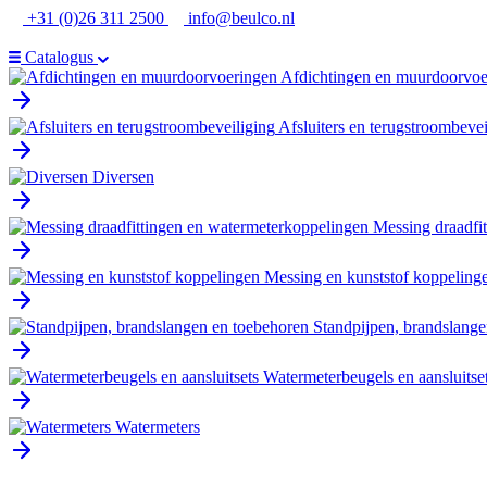
Ga
+31 (0)26 311 2500
info@beulco.nl
naar
de
Catalogus
inhoud
Afdichtingen en muurdoorvoe
Afsluiters en terugstroombevei
Diversen
Messing draadfi
Messing en kunststof koppeling
Standpijpen, brandslange
Watermeterbeugels en aansluitse
Watermeters