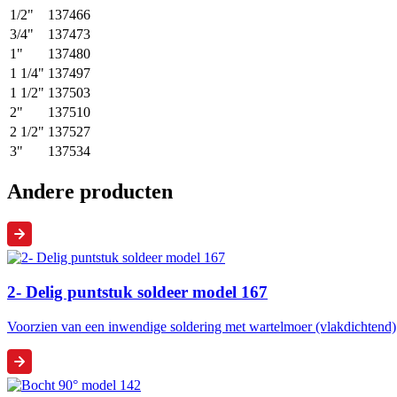
1/2"
137466
3/4"
137473
1"
137480
1 1/4"
137497
1 1/2"
137503
2"
137510
2 1/2"
137527
3"
137534
Andere producten
2- Delig puntstuk soldeer model 167
Voorzien van een inwendige soldering met wartelmoer (vlakdichtend)