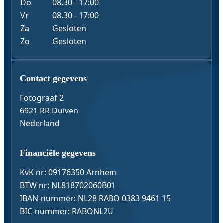
Do
08.30 - 17:00
Vr
08.30 - 17:00
Za
Gesloten
Zo
Gesloten
Contact & Gegevens
Contact gegevens
Fotograaf 2
6921 RR Duiven
Nederland
Financiële gegevens
KvK nr: 09176350 Arnhem
BTW nr: NL818702060B01
IBAN-nummer: NL28 RABO 0383 9461 15
BIC-nummer: RABONL2U