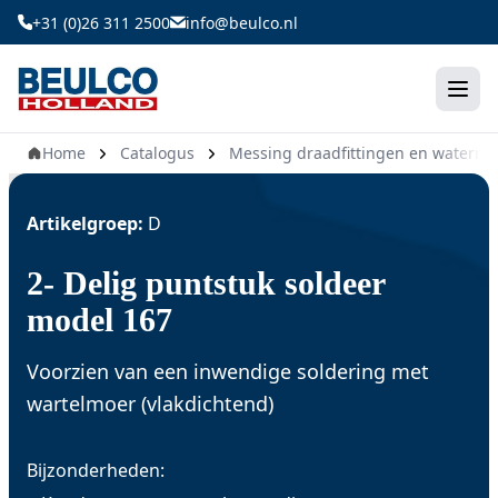
Ga
+31 (0)26 311 2500
info@beulco.nl
naar
de
inhoud
Home
Catalogus
Messing draadfittingen en waterm
Artikelgroep:
D
2- Delig puntstuk soldeer
model 167
Voorzien van een inwendige soldering met
wartelmoer (vlakdichtend)
Bijzonderheden: