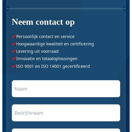
Neem contact op
Persoonlijk contact en service
Hoogwaardige kwaliteit en certificering
Levering uit voorraad
Innovatie en totaaloplossingen
ISO 9001 en ISO 14001 gecertificeerd
Naam
"
*
" geeft vereiste velden aan
*
*
Bedrijfsnaam
E-