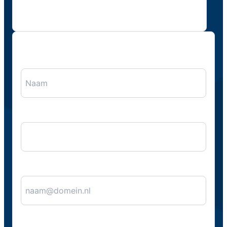
"
*
" geeft vereiste velden aan
Naam
*
Bedrijfsnaam
E-mail
*
Telefoon