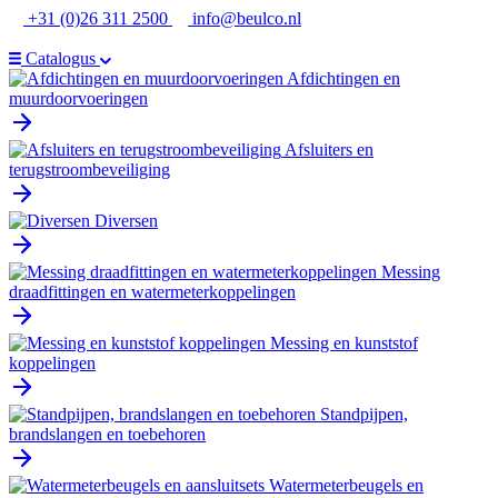
Ga
+31 (0)26 311 2500
info@beulco.nl
naar
de
Catalogus
inhoud
Afdichtingen en
muurdoorvoeringen
Afsluiters en
terugstroombeveiliging
Diversen
Messing
draadfittingen en watermeterkoppelingen
Messing en kunststof
koppelingen
Standpijpen,
brandslangen en toebehoren
Watermeterbeugels en