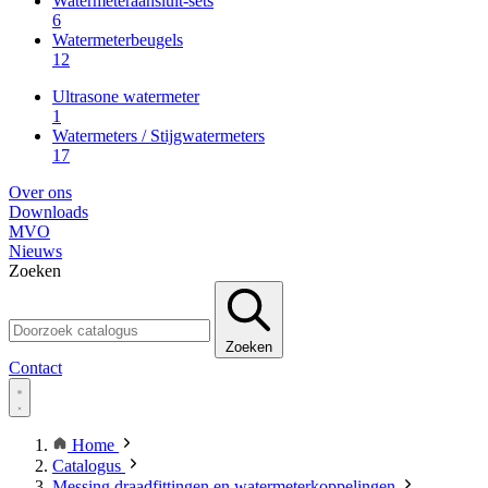
Watermeteraansluit-sets
6
Watermeterbeugels
12
Ultrasone watermeter
1
Watermeters / Stijgwatermeters
17
Over ons
Downloads
MVO
Nieuws
Zoeken
Zoeken
Contact
Home
Catalogus
Messing draadfittingen en watermeterkoppelingen