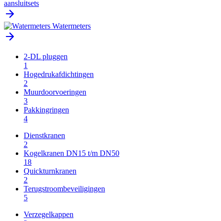
aansluitsets
Watermeters
2-DL pluggen
1
Hogedrukafdichtingen
2
Muurdoorvoeringen
3
Pakkingringen
4
Dienstkranen
2
Kogelkranen DN15 t/m DN50
18
Quickturnkranen
2
Terugstroombeveiligingen
5
Verzegelkappen