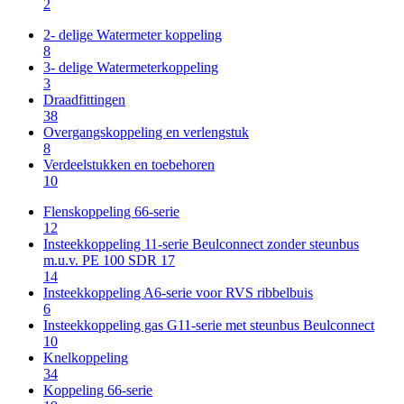
2
2- delige Watermeter koppeling
8
3- delige Watermeterkoppeling
3
Draadfittingen
38
Overgangskoppeling en verlengstuk
8
Verdeelstukken en toebehoren
10
Flenskoppeling 66-serie
12
Insteekkoppeling 11-serie Beulconnect zonder steunbus
m.u.v. PE 100 SDR 17
14
Insteekkoppeling A6-serie voor RVS ribbelbuis
6
Insteekkoppeling gas G11-serie met steunbus Beulconnect
10
Knelkoppeling
34
Koppeling 66-serie