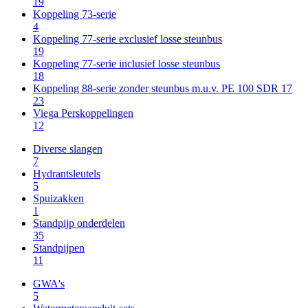
19
Koppeling 73-serie
4
Koppeling 77-serie exclusief losse steunbus
19
Koppeling 77-serie inclusief losse steunbus
18
Koppeling 88-serie zonder steunbus m.u.v. PE 100 SDR 17
23
Viega Perskoppelingen
12
Diverse slangen
7
Hydrantsleutels
5
Spuizakken
1
Standpijp onderdelen
35
Standpijpen
11
GWA's
5