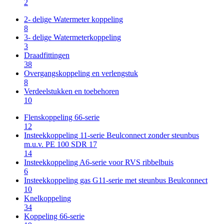
2
2- delige Watermeter koppeling
8
3- delige Watermeterkoppeling
3
Draadfittingen
38
Overgangskoppeling en verlengstuk
8
Verdeelstukken en toebehoren
10
Flenskoppeling 66-serie
12
Insteekkoppeling 11-serie Beulconnect zonder steunbus
m.u.v. PE 100 SDR 17
14
Insteekkoppeling A6-serie voor RVS ribbelbuis
6
Insteekkoppeling gas G11-serie met steunbus Beulconnect
10
Knelkoppeling
34
Koppeling 66-serie