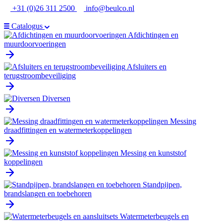
Ga
+31 (0)26 311 2500
info@beulco.nl
naar
de
Catalogus
inhoud
Afdichtingen en
muurdoorvoeringen
Afsluiters en
terugstroombeveiliging
Diversen
Messing
draadfittingen en watermeterkoppelingen
Messing en kunststof
koppelingen
Standpijpen,
brandslangen en toebehoren
Watermeterbeugels en