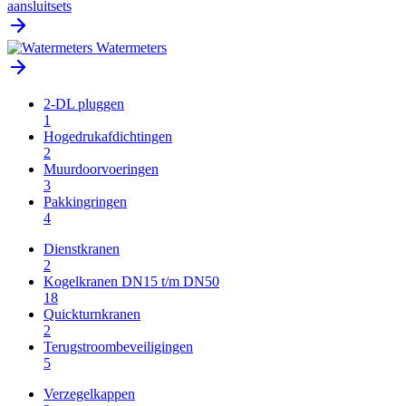
aansluitsets
Watermeters
2-DL pluggen
1
Hogedrukafdichtingen
2
Muurdoorvoeringen
3
Pakkingringen
4
Dienstkranen
2
Kogelkranen DN15 t/m DN50
18
Quickturnkranen
2
Terugstroombeveiligingen
5
Verzegelkappen