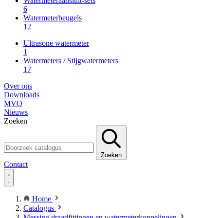
Watermeteraansluit-sets
6
Watermeterbeugels
12
Ultrasone watermeter
1
Watermeters / Stijgwatermeters
17
Over ons
Downloads
MVO
Nieuws
Zoeken
Zoeken
Contact
Home
Catalogus
Messing draadfittingen en watermeterkoppelingen