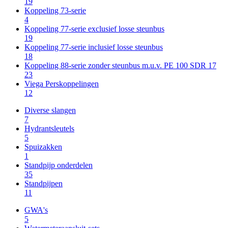
19
Koppeling 73-serie
4
Koppeling 77-serie exclusief losse steunbus
19
Koppeling 77-serie inclusief losse steunbus
18
Koppeling 88-serie zonder steunbus m.u.v. PE 100 SDR 17
23
Viega Perskoppelingen
12
Diverse slangen
7
Hydrantsleutels
5
Spuizakken
1
Standpijp onderdelen
35
Standpijpen
11
GWA's
5