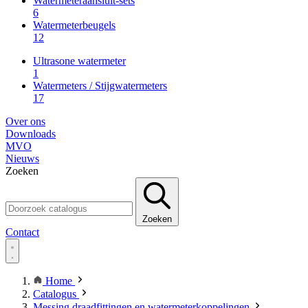
Watermeteraansluit-sets
6
Watermeterbeugels
12
Ultrasone watermeter
1
Watermeters / Stijgwatermeters
17
Over ons
Downloads
MVO
Nieuws
Zoeken
Zoeken
Contact
Home
Catalogus
Messing draadfittingen en watermeterkoppelingen