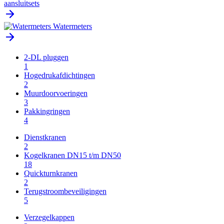
aansluitsets
Watermeters
2-DL pluggen
1
Hogedrukafdichtingen
2
Muurdoorvoeringen
3
Pakkingringen
4
Dienstkranen
2
Kogelkranen DN15 t/m DN50
18
Quickturnkranen
2
Terugstroombeveiligingen
5
Verzegelkappen