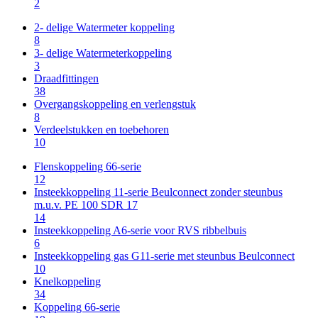
2
2- delige Watermeter koppeling
8
3- delige Watermeterkoppeling
3
Draadfittingen
38
Overgangskoppeling en verlengstuk
8
Verdeelstukken en toebehoren
10
Flenskoppeling 66-serie
12
Insteekkoppeling 11-serie Beulconnect zonder steunbus
m.u.v. PE 100 SDR 17
14
Insteekkoppeling A6-serie voor RVS ribbelbuis
6
Insteekkoppeling gas G11-serie met steunbus Beulconnect
10
Knelkoppeling
34
Koppeling 66-serie