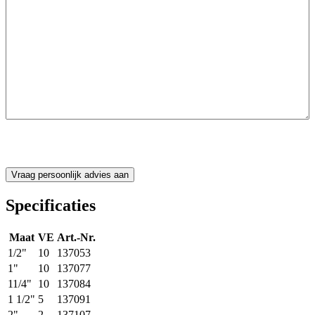
CAPTCHA
Specificaties
Maat
VE
Art.-Nr.
1/2"
10
137053
1"
10
137077
11/4"
10
137084
1 1/2"
5
137091
2"
2
137107