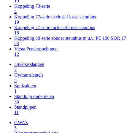
19
Koppeling 73-serie
4
Koppeling 77-serie exclusief losse steunbus
19
Koppeling 77-serie inclusief losse steunbus
18
Koppeling 88-serie zonder steunbus m.u.v. PE 100 SDR 17
23
Viega Perskoppelingen
12
Diverse slangen
7
Hydrantsleutels
5
Spuizakken
1
Standpijp onderdelen
35
Standpijpen
11
GWA's
5