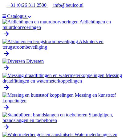
Ga
+31 (0)26 311 2500
info@beulco.nl
naar
de
Catalogus
inhoud
Afdichtingen en
muurdoorvoeringen
Afsluiters en
terugstroombeveiliging
Diversen
Messing
draadfittingen en watermeterkoppelingen
Messing en kunststof
koppelingen
Standpijpen,
brandslangen en toebehoren
Watermeterbeugels en