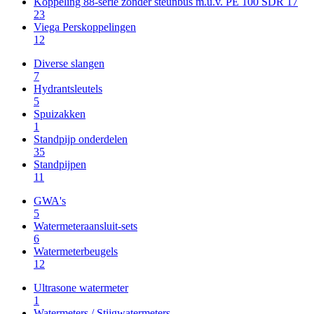
Koppeling 88-serie zonder steunbus m.u.v. PE 100 SDR 17
23
Viega Perskoppelingen
12
Diverse slangen
7
Hydrantsleutels
5
Spuizakken
1
Standpijp onderdelen
35
Standpijpen
11
GWA's
5
Watermeteraansluit-sets
6
Watermeterbeugels
12
Ultrasone watermeter
1
Watermeters / Stijgwatermeters