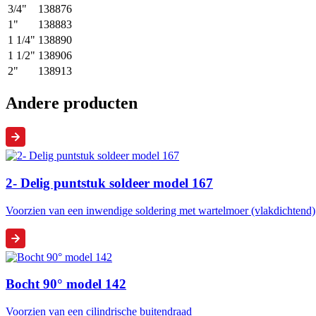
3/4"
138876
1"
138883
1 1/4"
138890
1 1/2"
138906
2"
138913
Andere producten
2- Delig puntstuk soldeer model 167
Voorzien van een inwendige soldering met wartelmoer (vlakdichtend)
Bocht 90° model 142
Voorzien van een cilindrische buitendraad