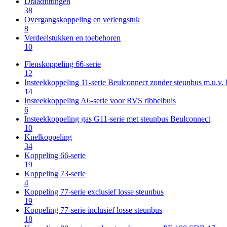
Draadfittingen
38
Overgangskoppeling en verlengstuk
8
Verdeelstukken en toebehoren
10
Flenskoppeling 66-serie
12
Insteekkoppeling 11-serie Beulconnect zonder steunbus m.u.v
14
Insteekkoppeling A6-serie voor RVS ribbelbuis
6
Insteekkoppeling gas G11-serie met steunbus Beulconnect
10
Knelkoppeling
34
Koppeling 66-serie
19
Koppeling 73-serie
4
Koppeling 77-serie exclusief losse steunbus
19
Koppeling 77-serie inclusief losse steunbus
18