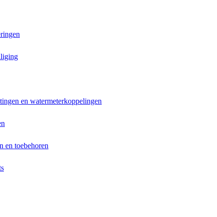
ringen
liging
ttingen en watermeterkoppelingen
en
n en toebehoren
ts