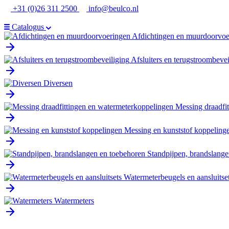
Ga
+31 (0)26 311 2500
info@beulco.nl
naar
de
Catalogus
inhoud
Afdichtingen en muurdoorvoe
Afsluiters en terugstroombevei
Diversen
Messing draadfi
Messing en kunststof koppeling
Standpijpen, brandslange
Watermeterbeugels en aansluitse
Watermeters