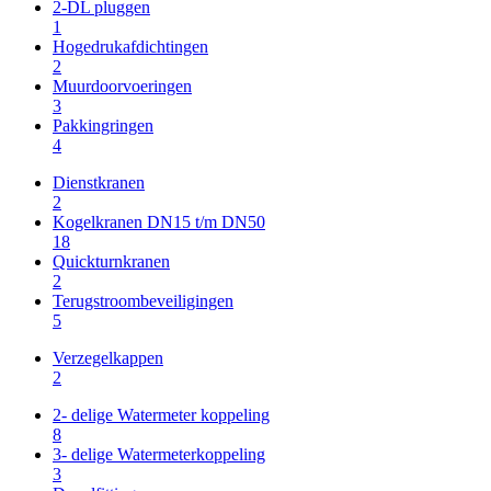
2-DL pluggen
1
Hogedrukafdichtingen
2
Muurdoorvoeringen
3
Pakkingringen
4
Dienstkranen
2
Kogelkranen DN15 t/m DN50
18
Quickturnkranen
2
Terugstroombeveiligingen
5
Verzegelkappen
2
2- delige Watermeter koppeling
8
3- delige Watermeterkoppeling
3