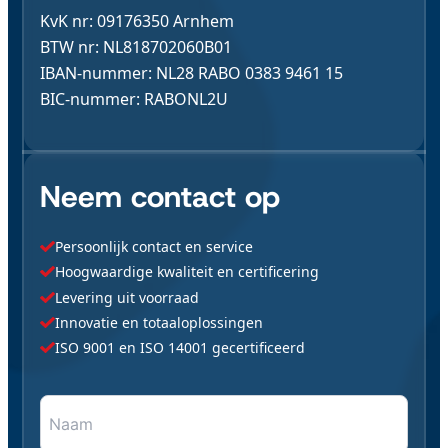
KvK nr: 09176350 Arnhem
BTW nr: NL818702060B01
IBAN-nummer: NL28 RABO 0383 9461 15
BIC-nummer: RABONL2U
Neem contact op
Persoonlijk contact en service
Hoogwaardige kwaliteit en certificering
Levering uit voorraad
Innovatie en totaaloplossingen
ISO 9001 en ISO 14001 gecertificeerd
Naam
"
*
" geeft vereiste velden aan
*
*