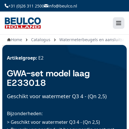
Ga
+31 (0)26 311 2500
info@beulco.nl
naar
de
inhoud
Home
Catalogus
Watermeterbeugels en aansluitsets
Artikelgroep:
E2
GWA-set model laag
E233018
Geschikt voor watermeter Q3 4 - (Qn 2,5)
Bijzonderheden:
> Geschikt voor watermeter Q3 4 - (Qn 2,5)