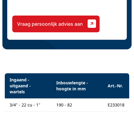
CAPTCHA
Specificaties
Ingaand -
Inbouwlengte -
uitgaand -
Art.-Nr.
hoogte in mm
wartels
3/4" - 22 cu - 1"
190 - 82
E233018