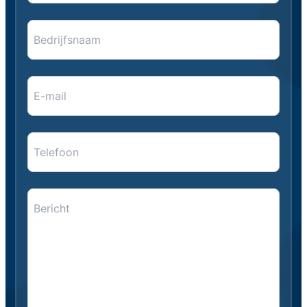
Bedrijfsnaam
E-
mail
*
*
Telefoon
Bericht
*
*