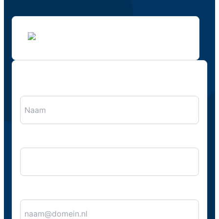
"
*
" geeft vereiste velden aan
Naam
*
Bedrijfsnaam
E-mail
*