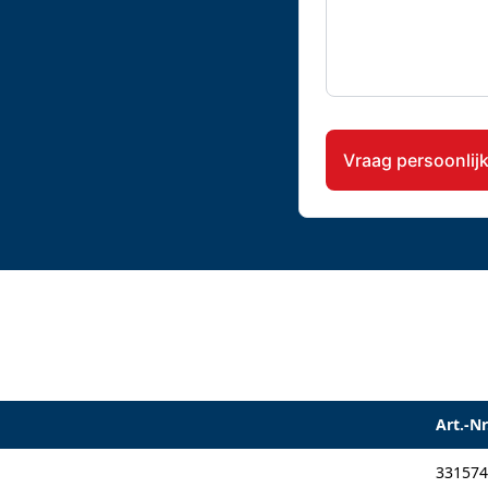
CAPTCHA
Art.-Nr
331574