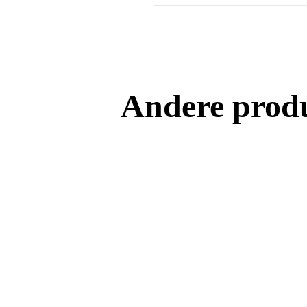
Andere prod
Brandweer standpijp
model 4010