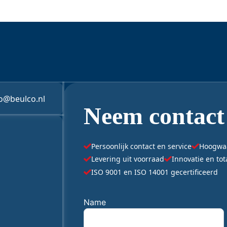
1x Storz koppeling (81mm nokken)
2x Storz koppelingen (81mm nokken)
fo@beulco.nl
Neem contact
Persoonlijk contact en service
Hoogwaar
Levering uit voorraad
Innovatie en to
ISO 9001 en ISO 14001 gecertificeerd
"
Name
*
" geeft vereiste velden aan