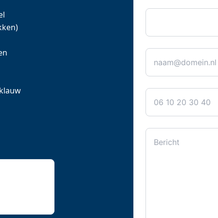
Bedrijfsnaam
el
kken)
E-mail
*
en
Telefoon
 klauw
Bericht