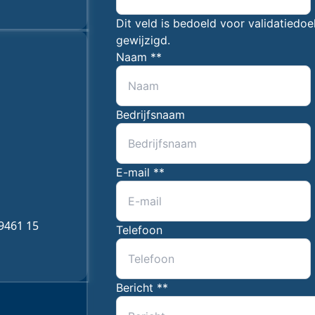
Dit veld is bedoeld voor validatiedo
gewijzigd.
Gegevens
Naam *
*
Bedrijfsnaam
E-mail *
*
9461 15
Telefoon
Bericht *
*