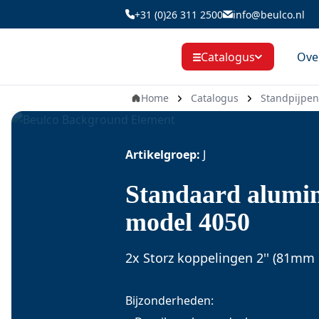
Ga
+31 (0)26 311 2500
info@beulco.nl
naar
de
Ove
Catalogus
inhoud
Home
Catalogus
Standpijpen
Artikelgroep:
J
Standaard alumi
model 4050
2x Storz koppelingen 2'' (81mm
Bijzonderheden: