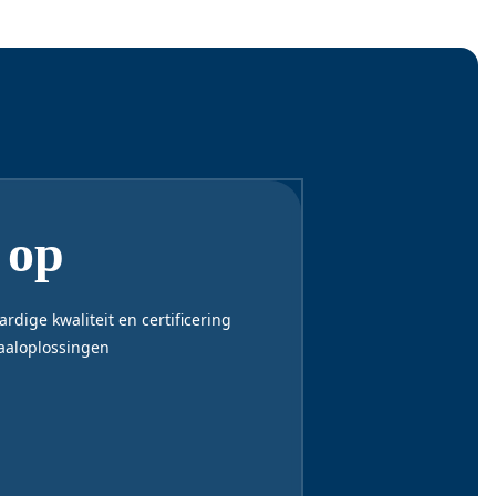
Inclusief 2 tapkranen
 op
dige kwaliteit en certificering
taaloplossingen