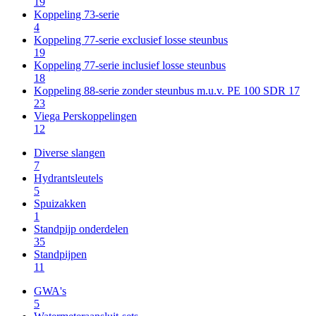
19
Koppeling 73-serie
4
Koppeling 77-serie exclusief losse steunbus
19
Koppeling 77-serie inclusief losse steunbus
18
Koppeling 88-serie zonder steunbus m.u.v. PE 100 SDR 17
23
Viega Perskoppelingen
12
Diverse slangen
7
Hydrantsleutels
5
Spuizakken
1
Standpijp onderdelen
35
Standpijpen
11
GWA's
5