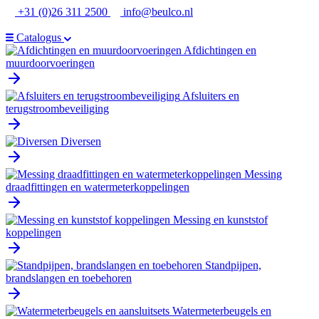
Ga
+31 (0)26 311 2500
info@beulco.nl
naar
de
Catalogus
inhoud
Afdichtingen en
muurdoorvoeringen
Afsluiters en
terugstroombeveiliging
Diversen
Messing
draadfittingen en watermeterkoppelingen
Messing en kunststof
koppelingen
Standpijpen,
brandslangen en toebehoren
Watermeterbeugels en