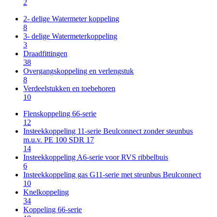
2
2- delige Watermeter koppeling
8
3- delige Watermeterkoppeling
3
Draadfittingen
38
Overgangskoppeling en verlengstuk
8
Verdeelstukken en toebehoren
10
Flenskoppeling 66-serie
12
Insteekkoppeling 11-serie Beulconnect zonder steunbus
m.u.v. PE 100 SDR 17
14
Insteekkoppeling A6-serie voor RVS ribbelbuis
6
Insteekkoppeling gas G11-serie met steunbus Beulconnect
10
Knelkoppeling
34
Koppeling 66-serie