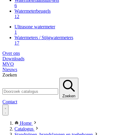
Watermeteraansluit-sets
6
Watermeterbeugels
12
Ultrasone watermeter
1
Watermeters / Stijgwatermeters
17
Over ons
Downloads
MVO
Nieuws
Zoeken
Zoeken
Contact
Home
Catalogus
Standpijpen, brandslangen en toebehoren