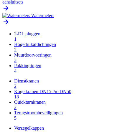
aansluitsets
Watermeters
2-DL pluggen
1
Hogedrukafdichtingen
2
Muurdoorvoeringen
3
Pakkingringen
4
Dienstkranen
2
Kogelkranen DN15 t/m DN50
18
Quickturnkranen
2
Terugstroombeveiligingen
5
Verzegelkappen