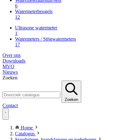
Watermeteraansluit-sets
6
Watermeterbeugels
12
Ultrasone watermeter
1
Watermeters / Stijgwatermeters
17
Over ons
Downloads
MVO
Nieuws
Zoeken
Zoeken
Contact
Home
Catalogus
Standpijpen, brandslangen en toebehoren