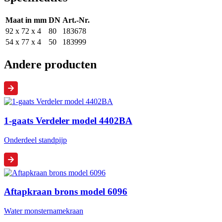
Maat in mm
DN
Art.-Nr.
92 x 72 x 4
80
183678
54 x 77 x 4
50
183999
Andere producten
1-gaats Verdeler model 4402BA
Onderdeel standpijp
Aftapkraan brons model 6096
Water monsternamekraan