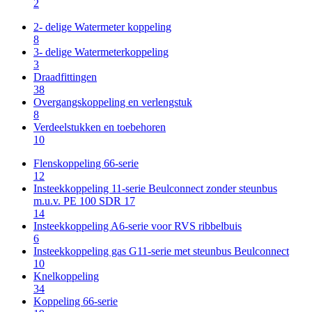
2
2- delige Watermeter koppeling
8
3- delige Watermeterkoppeling
3
Draadfittingen
38
Overgangskoppeling en verlengstuk
8
Verdeelstukken en toebehoren
10
Flenskoppeling 66-serie
12
Insteekkoppeling 11-serie Beulconnect zonder steunbus
m.u.v. PE 100 SDR 17
14
Insteekkoppeling A6-serie voor RVS ribbelbuis
6
Insteekkoppeling gas G11-serie met steunbus Beulconnect
10
Knelkoppeling
34
Koppeling 66-serie