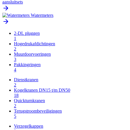
aansluitsets
Watermeters
2-DL pluggen
1
Hogedrukafdichtingen
2
Muurdoorvoeringen
3
Pakkingringen
4
Dienstkranen
2
Kogelkranen DN15 t/m DN50
18
Quickturnkranen
2
Terugstroombeveiligingen
5
Verzegelkappen