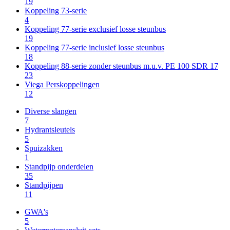
19
Koppeling 73-serie
4
Koppeling 77-serie exclusief losse steunbus
19
Koppeling 77-serie inclusief losse steunbus
18
Koppeling 88-serie zonder steunbus m.u.v. PE 100 SDR 17
23
Viega Perskoppelingen
12
Diverse slangen
7
Hydrantsleutels
5
Spuizakken
1
Standpijp onderdelen
35
Standpijpen
11
GWA's
5