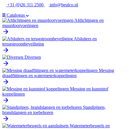
Ga
+31 (0)26 311 2500
info@beulco.nl
naar
de
Catalogus
inhoud
Afdichtingen en
muurdoorvoeringen
Afsluiters en
terugstroombeveiliging
Diversen
Messing
draadfittingen en watermeterkoppelingen
Messing en kunststof
koppelingen
Standpijpen,
brandslangen en toebehoren
Watermeterbeugels en