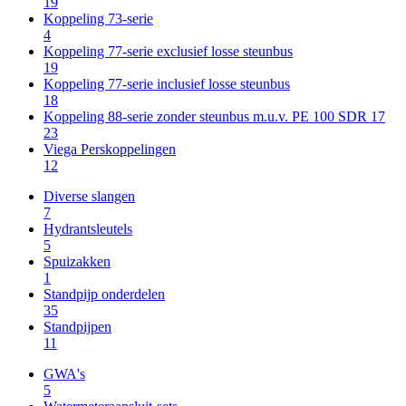
19
Koppeling 73-serie
4
Koppeling 77-serie exclusief losse steunbus
19
Koppeling 77-serie inclusief losse steunbus
18
Koppeling 88-serie zonder steunbus m.u.v. PE 100 SDR 17
23
Viega Perskoppelingen
12
Diverse slangen
7
Hydrantsleutels
5
Spuizakken
1
Standpijp onderdelen
35
Standpijpen
11
GWA's
5