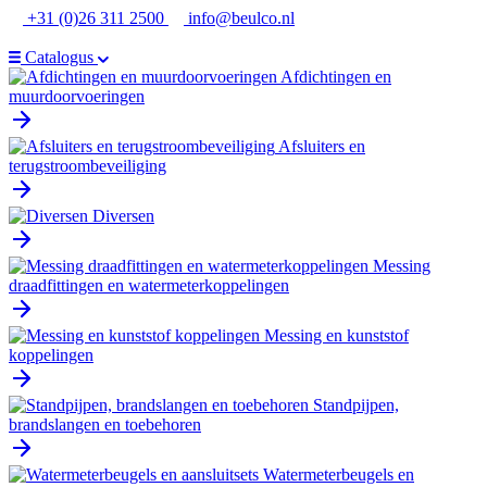
Ga
+31 (0)26 311 2500
info@beulco.nl
naar
de
Catalogus
inhoud
Afdichtingen en
muurdoorvoeringen
Afsluiters en
terugstroombeveiliging
Diversen
Messing
draadfittingen en watermeterkoppelingen
Messing en kunststof
koppelingen
Standpijpen,
brandslangen en toebehoren
Watermeterbeugels en