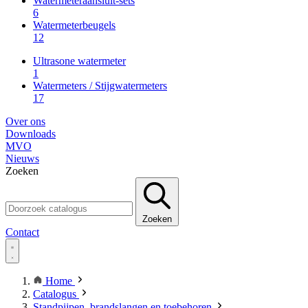
Watermeteraansluit-sets
6
Watermeterbeugels
12
Ultrasone watermeter
1
Watermeters / Stijgwatermeters
17
Over ons
Downloads
MVO
Nieuws
Zoeken
Zoeken
Contact
Home
Catalogus
Standpijpen, brandslangen en toebehoren