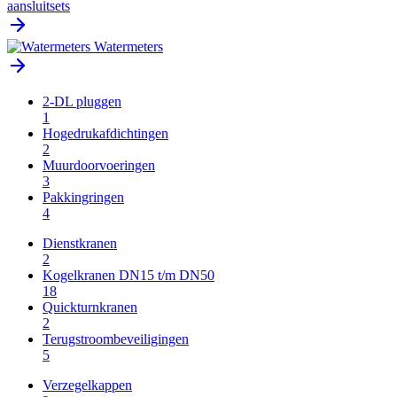
aansluitsets
Watermeters
2-DL pluggen
1
Hogedrukafdichtingen
2
Muurdoorvoeringen
3
Pakkingringen
4
Dienstkranen
2
Kogelkranen DN15 t/m DN50
18
Quickturnkranen
2
Terugstroombeveiligingen
5
Verzegelkappen