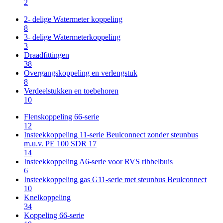
2
2- delige Watermeter koppeling
8
3- delige Watermeterkoppeling
3
Draadfittingen
38
Overgangskoppeling en verlengstuk
8
Verdeelstukken en toebehoren
10
Flenskoppeling 66-serie
12
Insteekkoppeling 11-serie Beulconnect zonder steunbus
m.u.v. PE 100 SDR 17
14
Insteekkoppeling A6-serie voor RVS ribbelbuis
6
Insteekkoppeling gas G11-serie met steunbus Beulconnect
10
Knelkoppeling
34
Koppeling 66-serie