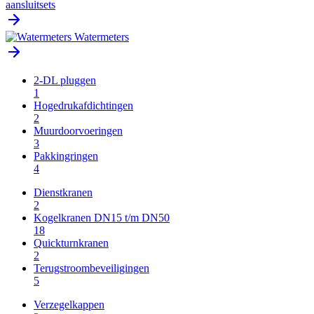
aansluitsets
Watermeters
2-DL pluggen
1
Hogedrukafdichtingen
2
Muurdoorvoeringen
3
Pakkingringen
4
Dienstkranen
2
Kogelkranen DN15 t/m DN50
18
Quickturnkranen
2
Terugstroombeveiligingen
5
Verzegelkappen