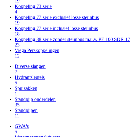
19
Koppeling 73-serie
4
Koppeling 77-serie exclusief losse steunbus
19
Koppeling 77-serie inclusief losse steunbus
18
Koppeling 88-serie zonder steunbus m.u.v. PE 100 SDR 17
23
Viega Perskoppelingen
12
Diverse slangen
7
Hydrantsleutels
5
Spuizakken
1
Standpijp onderdelen
35
Standpijpen
11
GWA's
5