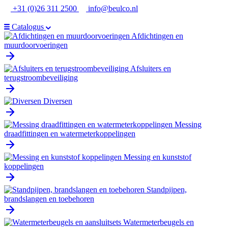
Ga
+31 (0)26 311 2500
info@beulco.nl
naar
de
Catalogus
inhoud
Afdichtingen en
muurdoorvoeringen
Afsluiters en
terugstroombeveiliging
Diversen
Messing
draadfittingen en watermeterkoppelingen
Messing en kunststof
koppelingen
Standpijpen,
brandslangen en toebehoren
Watermeterbeugels en