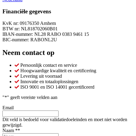
Financiële gegevens
KvK nr: 09176350 Arnhem
BTW nr: NL818702060B01
IBAN-nummer: NL28 RABO 0383 9461 15
BIC-nummer: RABONL2U
Neem contact op
Persoonlijk contact en service
Hoogwaardige kwaliteit en certificering
Levering uit voorraad
Innovatie en totaaloplossingen
ISO 9001 en ISO 14001 gecertificeerd
"
*
" geeft vereiste velden aan
Email
Dit veld is bedoeld voor validatiedoeleinden en moet niet worden
gewijzigd.
Naam *
*