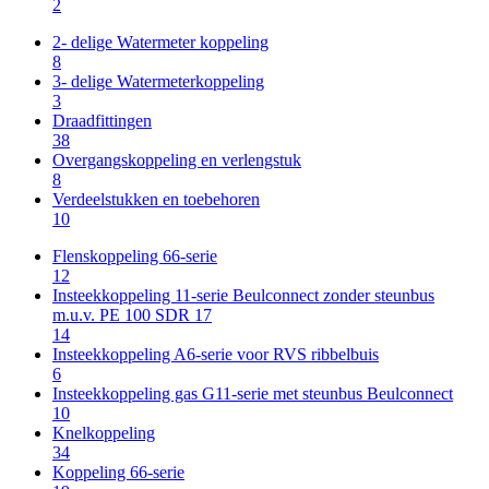
2
2- delige Watermeter koppeling
8
3- delige Watermeterkoppeling
3
Draadfittingen
38
Overgangskoppeling en verlengstuk
8
Verdeelstukken en toebehoren
10
Flenskoppeling 66-serie
12
Insteekkoppeling 11-serie Beulconnect zonder steunbus
m.u.v. PE 100 SDR 17
14
Insteekkoppeling A6-serie voor RVS ribbelbuis
6
Insteekkoppeling gas G11-serie met steunbus Beulconnect
10
Knelkoppeling
34
Koppeling 66-serie