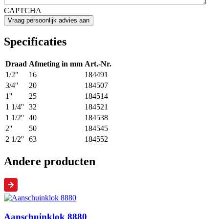
CAPTCHA
Specificaties
Draad
Afmeting in mm
Art.-Nr.
1/2"
16
184491
3/4''
20
184507
1''
25
184514
1 1/4''
32
184521
1 1/2''
40
184538
2''
50
184545
2 1/2''
63
184552
Andere producten
Aanschuinklok 8880