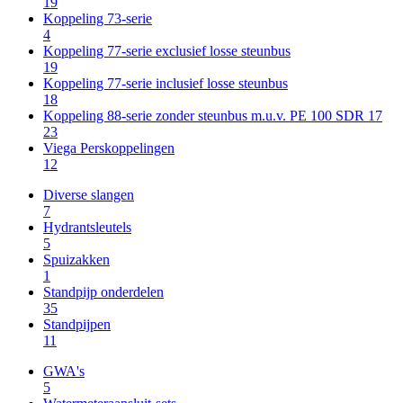
19
Koppeling 73-serie
4
Koppeling 77-serie exclusief losse steunbus
19
Koppeling 77-serie inclusief losse steunbus
18
Koppeling 88-serie zonder steunbus m.u.v. PE 100 SDR 17
23
Viega Perskoppelingen
12
Diverse slangen
7
Hydrantsleutels
5
Spuizakken
1
Standpijp onderdelen
35
Standpijpen
11
GWA's
5