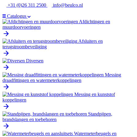
Ga
+31 (0)26 311 2500
info@beulco.nl
naar
de
Catalogus
inhoud
Afdichtingen en
muurdoorvoeringen
Afsluiters en
terugstroombeveiliging
Diversen
Messing
draadfittingen en watermeterkoppelingen
Messing en kunststof
koppelingen
Standpijpen,
brandslangen en toebehoren
Watermeterbeugels en