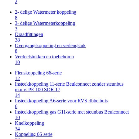
2
2- delige Watermeter koppeling
8
3- delige Watermeterkoppeling
3
Draadfittingen
38
Overgangskoppeling en verlengstuk
8
Verdeelstukken en toebehoren
10
Flenskoppeling 66-serie
12
Insteekkoppeling 11-serie Beulconnect zonder steunbus
m.u.v. PE 100 SDR 17
14
Insteekkoppeling A6-serie voor RVS ribbelbuis
6
Insteekkoppeling gas G11-serie met steunbus Beulconnect
10
Knelkoppeling
34
Koppeling 66-serie