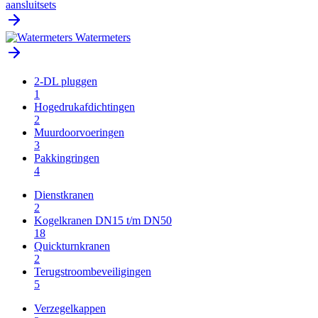
aansluitsets
Watermeters
2-DL pluggen
1
Hogedrukafdichtingen
2
Muurdoorvoeringen
3
Pakkingringen
4
Dienstkranen
2
Kogelkranen DN15 t/m DN50
18
Quickturnkranen
2
Terugstroombeveiligingen
5
Verzegelkappen