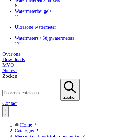
Watermeteraansluit-sets
6
Watermeterbeugels
12
Ultrasone watermeter
1
Watermeters / Stijgwatermeters
17
Over ons
Downloads
MVO
Nieuws
Zoeken
Zoeken
Contact
Home
Catalogus
Messing en kunststof koppelingen