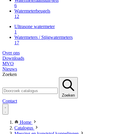
Watermeteraansluit-sets
6
Watermeterbeugels
12
Ultrasone watermeter
1
Watermeters / Stijgwatermeters
17
Over ons
Downloads
MVO
Nieuws
Zoeken
Zoeken
Contact
Home
Catalogus
Messing en kunststof koppelingen