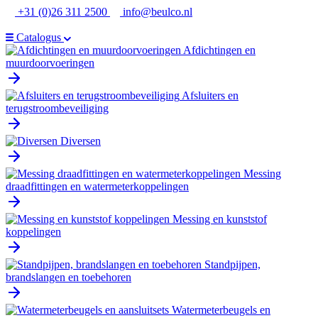
Ga
+31 (0)26 311 2500
info@beulco.nl
naar
de
Catalogus
inhoud
Afdichtingen en
muurdoorvoeringen
Afsluiters en
terugstroombeveiliging
Diversen
Messing
draadfittingen en watermeterkoppelingen
Messing en kunststof
koppelingen
Standpijpen,
brandslangen en toebehoren
Watermeterbeugels en