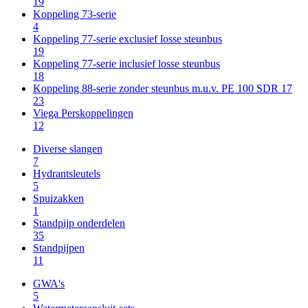
19
Koppeling 73-serie
4
Koppeling 77-serie exclusief losse steunbus
19
Koppeling 77-serie inclusief losse steunbus
18
Koppeling 88-serie zonder steunbus m.u.v. PE 100 SDR 17
23
Viega Perskoppelingen
12
Diverse slangen
7
Hydrantsleutels
5
Spuizakken
1
Standpijp onderdelen
35
Standpijpen
11
GWA's
5