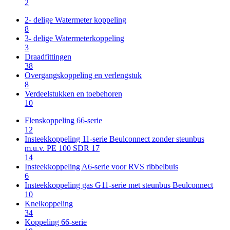
2
2- delige Watermeter koppeling
8
3- delige Watermeterkoppeling
3
Draadfittingen
38
Overgangskoppeling en verlengstuk
8
Verdeelstukken en toebehoren
10
Flenskoppeling 66-serie
12
Insteekkoppeling 11-serie Beulconnect zonder steunbus
m.u.v. PE 100 SDR 17
14
Insteekkoppeling A6-serie voor RVS ribbelbuis
6
Insteekkoppeling gas G11-serie met steunbus Beulconnect
10
Knelkoppeling
34
Koppeling 66-serie