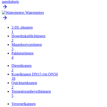
aansluitsets
Watermeters
2-DL pluggen
1
Hogedrukafdichtingen
2
Muurdoorvoeringen
3
Pakkingringen
4
Dienstkranen
2
Kogelkranen DN15 t/m DN50
18
Quickturnkranen
2
Terugstroombeveiligingen
5
Verzegelkappen