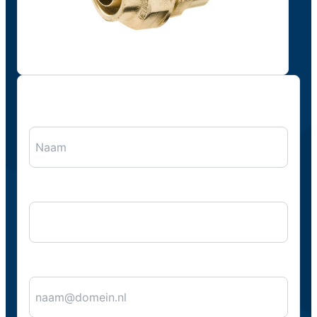
"
*
" geeft vereiste velden aan
Naam
*
Bedrijfsnaam
E-mail
*