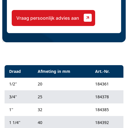
CAPTCHA
Specificaties
Draad
Afmeting in mm
Art.-Nr.
1/2''
20
184361
3/4''
25
184378
1''
32
184385
1 1/4''
40
184392