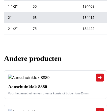
1 1/2''
50
184408
2''
63
184415
2 1/2''
75
184422
Andere producten
Aanschuinklok 8880
Voor het aanschuinen van diverse kunststof buizen t/m 63mm