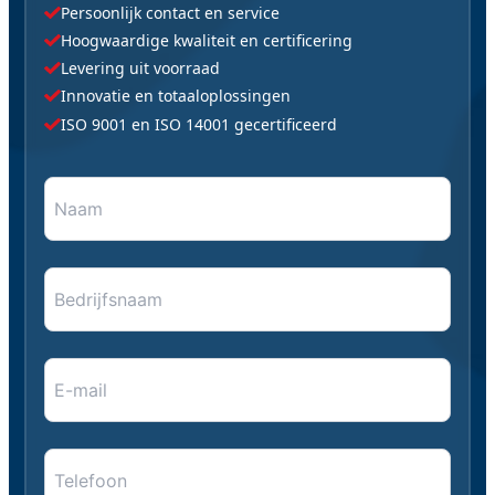
Persoonlijk contact en service
Hoogwaardige kwaliteit en certificering
Levering uit voorraad
Innovatie en totaaloplossingen
ISO 9001 en ISO 14001 gecertificeerd
Naam
"
*
" geeft vereiste velden aan
*
*
Bedrijfsnaam
E-
mail
*
*
Telefoon