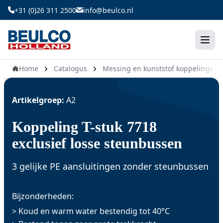
Ga
+31 (0)26 311 2500
info@beulco.nl
naar
de
inhoud
Home
Catalogus
Messing en kunststof koppelingen
Artikelgroep:
A2
Koppeling T-stuk 7718
exclusief losse steunbussen
3 gelijke PE aansluitingen zonder steunbussen
Bijzonderheden:
> Koud en warm water bestendig tot 40°C