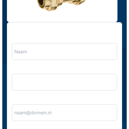
"
*
" geeft vereiste velden aan
Naam
*
Bedrijfsnaam
E-mail
*