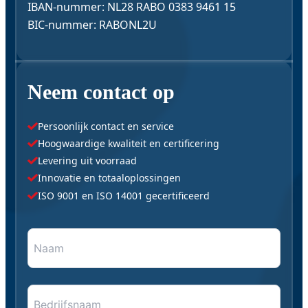
IBAN-nummer: NL28 RABO 0383 9461 15
BIC-nummer: RABONL2U
Neem contact op
Persoonlijk contact en service
Hoogwaardige kwaliteit en certificering
Levering uit voorraad
Innovatie en totaaloplossingen
ISO 9001 en ISO 14001 gecertificeerd
Naam
"
*
" geeft vereiste velden aan
*
*
Bedrijfsnaam