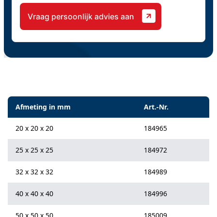
Specificaties
Afmeting in mm
Art.-Nr.
20 x 20 x 20
184965
25 x 25 x 25
184972
32 x 32 x 32
184989
40 x 40 x 40
184996
50 x 50 x 50
185009