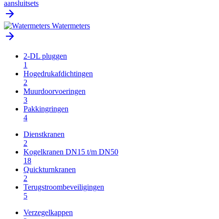
aansluitsets
Watermeters
2-DL pluggen
1
Hogedrukafdichtingen
2
Muurdoorvoeringen
3
Pakkingringen
4
Dienstkranen
2
Kogelkranen DN15 t/m DN50
18
Quickturnkranen
2
Terugstroombeveiligingen
5
Verzegelkappen