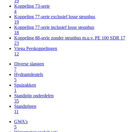
19
Koppeling 73-serie
4
Koppeling 77-serie exclusief losse steunbus
19
Koppeling 77-serie inclusief losse steunbus
18
Koppeling 88-serie zonder steunbus m.u.v. PE 100 SDR 17
23
Viega Perskoppelingen
12
Diverse slangen
7
Hydrantsleutels
5
Spuizakken
1
Standpijp onderdelen
35
Standpijpen
11
GWA's
5