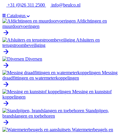
Ga
+31 (0)26 311 2500
info@beulco.nl
naar
de
Catalogus
inhoud
Afdichtingen en
muurdoorvoeringen
Afsluiters en
terugstroombeveiliging
Diversen
Messing
draadfittingen en watermeterkoppelingen
Messing en kunststof
koppelingen
Standpijpen,
brandslangen en toebehoren
Watermeterbeugels en