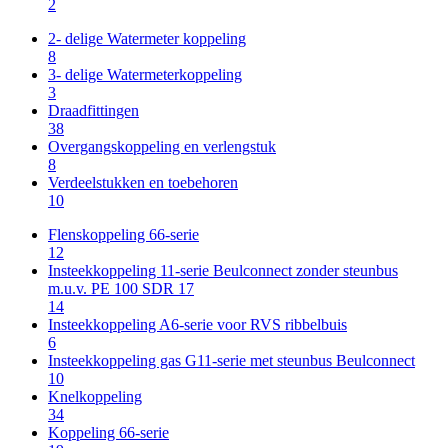
2
2- delige Watermeter koppeling
8
3- delige Watermeterkoppeling
3
Draadfittingen
38
Overgangskoppeling en verlengstuk
8
Verdeelstukken en toebehoren
10
Flenskoppeling 66-serie
12
Insteekkoppeling 11-serie Beulconnect zonder steunbus
m.u.v. PE 100 SDR 17
14
Insteekkoppeling A6-serie voor RVS ribbelbuis
6
Insteekkoppeling gas G11-serie met steunbus Beulconnect
10
Knelkoppeling
34
Koppeling 66-serie