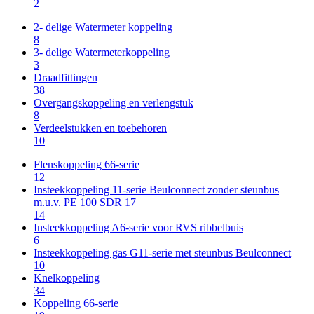
2
2- delige Watermeter koppeling
8
3- delige Watermeterkoppeling
3
Draadfittingen
38
Overgangskoppeling en verlengstuk
8
Verdeelstukken en toebehoren
10
Flenskoppeling 66-serie
12
Insteekkoppeling 11-serie Beulconnect zonder steunbus
m.u.v. PE 100 SDR 17
14
Insteekkoppeling A6-serie voor RVS ribbelbuis
6
Insteekkoppeling gas G11-serie met steunbus Beulconnect
10
Knelkoppeling
34
Koppeling 66-serie