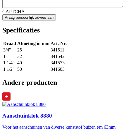
CAPTCHA
Specificaties
Draad
Afmeting in mm
Art.-Nr.
3/4''
25
341511
1''
32
341542
1 1/4''
40
341573
1 1/2''
50
341603
Andere producten
Aanschuinklok 8880
Voor het aanschuinen van diverse kunststof buizen t/m 63mm