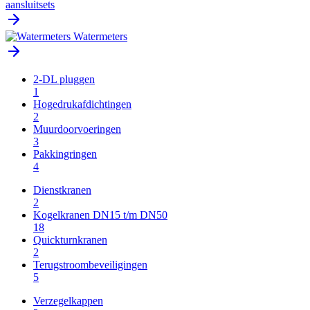
aansluitsets
Watermeters
2-DL pluggen
1
Hogedrukafdichtingen
2
Muurdoorvoeringen
3
Pakkingringen
4
Dienstkranen
2
Kogelkranen DN15 t/m DN50
18
Quickturnkranen
2
Terugstroombeveiligingen
5
Verzegelkappen