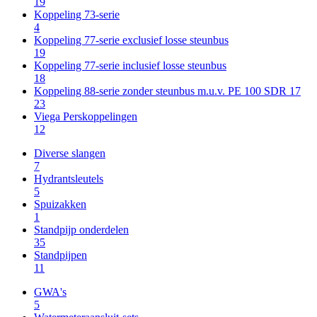
19
Koppeling 73-serie
4
Koppeling 77-serie exclusief losse steunbus
19
Koppeling 77-serie inclusief losse steunbus
18
Koppeling 88-serie zonder steunbus m.u.v. PE 100 SDR 17
23
Viega Perskoppelingen
12
Diverse slangen
7
Hydrantsleutels
5
Spuizakken
1
Standpijp onderdelen
35
Standpijpen
11
GWA's
5