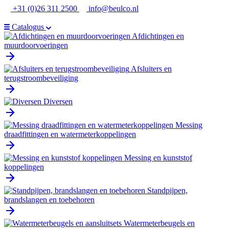
Ga
+31 (0)26 311 2500
info@beulco.nl
naar
de
Catalogus
inhoud
Afdichtingen en
muurdoorvoeringen
Afsluiters en
terugstroombeveiliging
Diversen
Messing
draadfittingen en watermeterkoppelingen
Messing en kunststof
koppelingen
Standpijpen,
brandslangen en toebehoren
Watermeterbeugels en