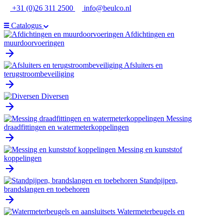
Ga
+31 (0)26 311 2500
info@beulco.nl
naar
de
Catalogus
inhoud
Afdichtingen en
muurdoorvoeringen
Afsluiters en
terugstroombeveiliging
Diversen
Messing
draadfittingen en watermeterkoppelingen
Messing en kunststof
koppelingen
Standpijpen,
brandslangen en toebehoren
Watermeterbeugels en