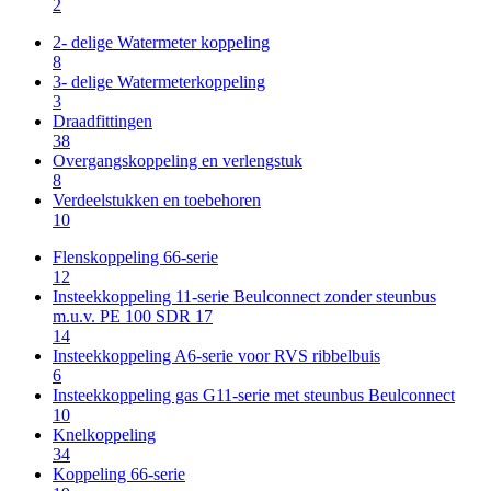
2
2- delige Watermeter koppeling
8
3- delige Watermeterkoppeling
3
Draadfittingen
38
Overgangskoppeling en verlengstuk
8
Verdeelstukken en toebehoren
10
Flenskoppeling 66-serie
12
Insteekkoppeling 11-serie Beulconnect zonder steunbus
m.u.v. PE 100 SDR 17
14
Insteekkoppeling A6-serie voor RVS ribbelbuis
6
Insteekkoppeling gas G11-serie met steunbus Beulconnect
10
Knelkoppeling
34
Koppeling 66-serie