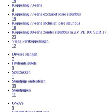
19
Koppeling 73-serie
4
Koppeling 77-serie exclusief losse steunbus
19
Koppeling 77-serie inclusief losse steunbus
18
Koppeling 88-serie zonder steunbus m.u.v. PE 100 SDR 17
23
Viega Perskoppelingen
12
Diverse slangen
7
Hydrantsleutels
5
Spuizakken
1
Standpijp onderdelen
35
Standpijpen
11
GWA's
5