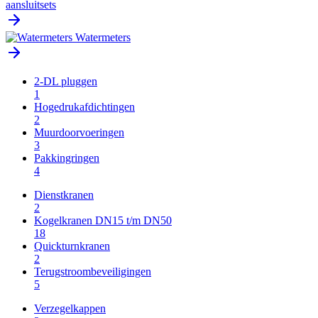
aansluitsets
Watermeters
2-DL pluggen
1
Hogedrukafdichtingen
2
Muurdoorvoeringen
3
Pakkingringen
4
Dienstkranen
2
Kogelkranen DN15 t/m DN50
18
Quickturnkranen
2
Terugstroombeveiligingen
5
Verzegelkappen