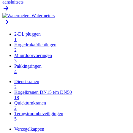
aansluitsets
Watermeters
2-DL pluggen
1
Hogedrukafdichtingen
2
Muurdoorvoeringen
3
Pakkingringen
4
Dienstkranen
2
Kogelkranen DN15 t/m DN50
18
Quickturnkranen
2
Terugstroombeveiligingen
5
Verzegelkappen