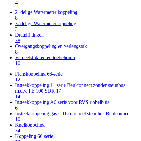
2
2- delige Watermeter koppeling
8
3- delige Watermeterkoppeling
3
Draadfittingen
38
Overgangskoppeling en verlengstuk
8
Verdeelstukken en toebehoren
10
Flenskoppeling 66-serie
12
Insteekkoppeling 11-serie Beulconnect zonder steunbus
m.u.v. PE 100 SDR 17
14
Insteekkoppeling A6-serie voor RVS ribbelbuis
6
Insteekkoppeling gas G11-serie met steunbus Beulconnect
10
Knelkoppeling
34
Koppeling 66-serie