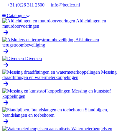
Ga
+31 (0)26 311 2500
info@beulco.nl
naar
de
Catalogus
inhoud
Afdichtingen en
muurdoorvoeringen
Afsluiters en
terugstroombeveiliging
Diversen
Messing
draadfittingen en watermeterkoppelingen
Messing en kunststof
koppelingen
Standpijpen,
brandslangen en toebehoren
Watermeterbeugels en