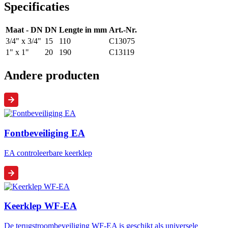
Specificaties
Maat - DN
DN
Lengte in mm
Art.-Nr.
3/4" x 3/4"
15
110
C13075
1" x 1"
20
190
C13119
Andere producten
Fontbeveiliging EA
EA controleerbare keerklep
Keerklep WF-EA
De terugstroombeveiliging WF-EA is geschikt als universele