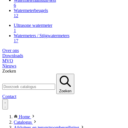
Watermeteraansluit-sets
6
Watermeterbeugels
12
Ultrasone watermeter
1
Watermeters / Stijgwatermeters
17
Over ons
Downloads
MVO
Nieuws
Zoeken
Zoeken
Contact
Home
Catalogus
Afsluiters en terugstroombeveiliging