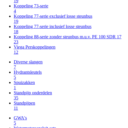
19
Koppeling 73-serie
4
Koppeling 77-serie exclusief losse steunbus
19
Koppeling 77-serie inclusief losse steunbus
18
Koppeling 88-serie zonder steunbus m.u.v. PE 100 SDR 17
23
Viega Perskoppelingen
12
Diverse slangen
7
Hydrantsleutels
5
Spuizakken
1
Standpijp onderdelen
35
Standpijpen
11
GWA's
5