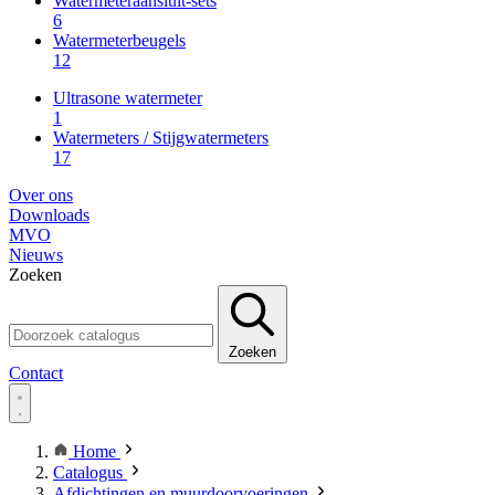
Watermeteraansluit-sets
6
Watermeterbeugels
12
Ultrasone watermeter
1
Watermeters / Stijgwatermeters
17
Over ons
Downloads
MVO
Nieuws
Zoeken
Zoeken
Contact
Home
Catalogus
Afdichtingen en muurdoorvoeringen