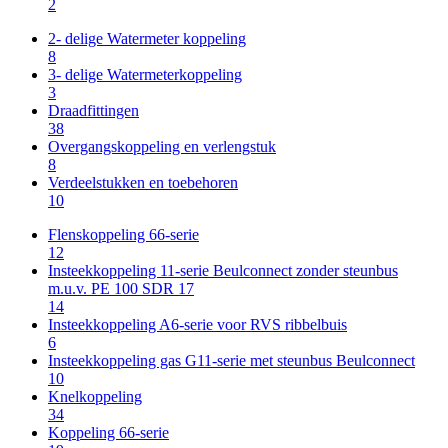
2
2- delige Watermeter koppeling
8
3- delige Watermeterkoppeling
3
Draadfittingen
38
Overgangskoppeling en verlengstuk
8
Verdeelstukken en toebehoren
10
Flenskoppeling 66-serie
12
Insteekkoppeling 11-serie Beulconnect zonder steunbus
m.u.v. PE 100 SDR 17
14
Insteekkoppeling A6-serie voor RVS ribbelbuis
6
Insteekkoppeling gas G11-serie met steunbus Beulconnect
10
Knelkoppeling
34
Koppeling 66-serie