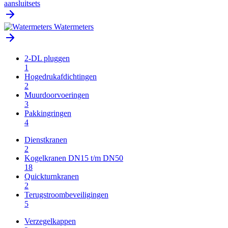
aansluitsets
Watermeters
2-DL pluggen
1
Hogedrukafdichtingen
2
Muurdoorvoeringen
3
Pakkingringen
4
Dienstkranen
2
Kogelkranen DN15 t/m DN50
18
Quickturnkranen
2
Terugstroombeveiligingen
5
Verzegelkappen