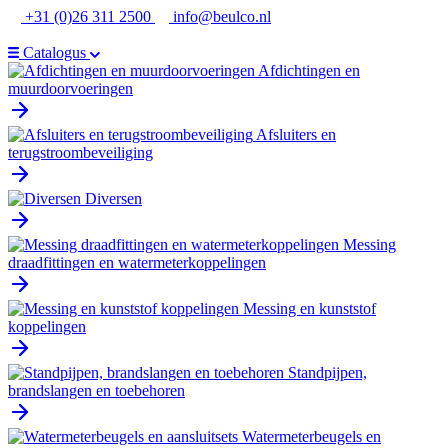
Ga
+31 (0)26 311 2500
info@beulco.nl
naar
de
Catalogus
inhoud
Afdichtingen en
muurdoorvoeringen
Afsluiters en
terugstroombeveiliging
Diversen
Messing
draadfittingen en watermeterkoppelingen
Messing en kunststof
koppelingen
Standpijpen,
brandslangen en toebehoren
Watermeterbeugels en