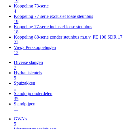
19
Koppeling 73-serie
4
Koppeling 77-serie exclusief losse steunbus
19
Koppeling 77-serie inclusief losse steunbus
18
Koppeling 88-serie zonder steunbus m.u.v. PE 100 SDR 17
23
Viega Perskoppelingen
12
Diverse slangen
7
Hydrantsleutels
5
Spuizakken
1
Standpijp onderdelen
35
Standpijpen
11
GWA's
5