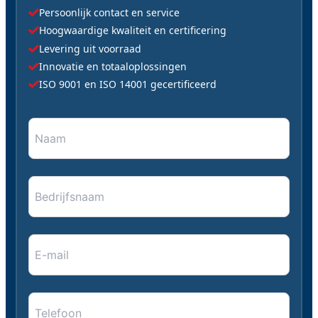
Persoonlijk contact en service
Hoogwaardige kwaliteit en certificering
Levering uit voorraad
Innovatie en totaaloplossingen
ISO 9001 en ISO 14001 gecertificeerd
Naam
"
*
" geeft vereiste velden aan
*
*
Bedrijfsnaam
E-
mail
*
*
Telefoon