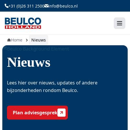
Ga
+31 (0)26 311 2500
info@beulco.nl
naar
de
inhoud
Home
Nieuws
Nieuws
Lees hier over nieuws, updates of andere
bijzonderheden rondom Beulco.
Plan adviesgesprek