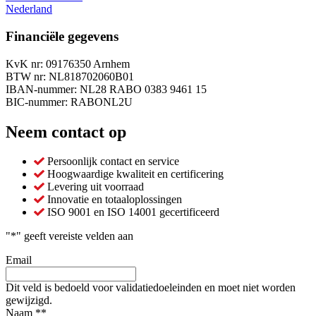
Nederland
Financiële gegevens
KvK nr: 09176350 Arnhem
BTW nr: NL818702060B01
IBAN-nummer: NL28 RABO 0383 9461 15
BIC-nummer: RABONL2U
Neem contact op
Persoonlijk contact en service
Hoogwaardige kwaliteit en certificering
Levering uit voorraad
Innovatie en totaaloplossingen
ISO 9001 en ISO 14001 gecertificeerd
"
*
" geeft vereiste velden aan
Email
Dit veld is bedoeld voor validatiedoeleinden en moet niet worden
gewijzigd.
Naam *
*