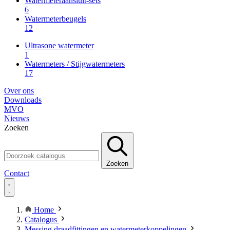
Watermeteraansluit-sets
6
Watermeterbeugels
12
Ultrasone watermeter
1
Watermeters / Stijgwatermeters
17
Over ons
Downloads
MVO
Nieuws
Zoeken
Zoeken
Contact
Home
Catalogus
Messing draadfittingen en watermeterkoppelingen