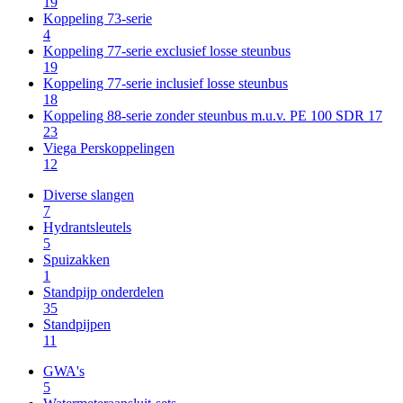
19
Koppeling 73-serie
4
Koppeling 77-serie exclusief losse steunbus
19
Koppeling 77-serie inclusief losse steunbus
18
Koppeling 88-serie zonder steunbus m.u.v. PE 100 SDR 17
23
Viega Perskoppelingen
12
Diverse slangen
7
Hydrantsleutels
5
Spuizakken
1
Standpijp onderdelen
35
Standpijpen
11
GWA's
5