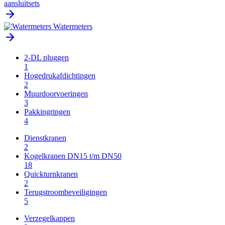
aansluitsets
Watermeters
2-DL pluggen
1
Hogedrukafdichtingen
2
Muurdoorvoeringen
3
Pakkingringen
4
Dienstkranen
2
Kogelkranen DN15 t/m DN50
18
Quickturnkranen
2
Terugstroombeveiligingen
5
Verzegelkappen