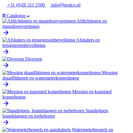
Ga
+31 (0)26 311 2500
info@beulco.nl
naar
de
Catalogus
inhoud
Afdichtingen en
muurdoorvoeringen
Afsluiters en
terugstroombeveiliging
Diversen
Messing
draadfittingen en watermeterkoppelingen
Messing en kunststof
koppelingen
Standpijpen,
brandslangen en toebehoren
Watermeterbeugels en