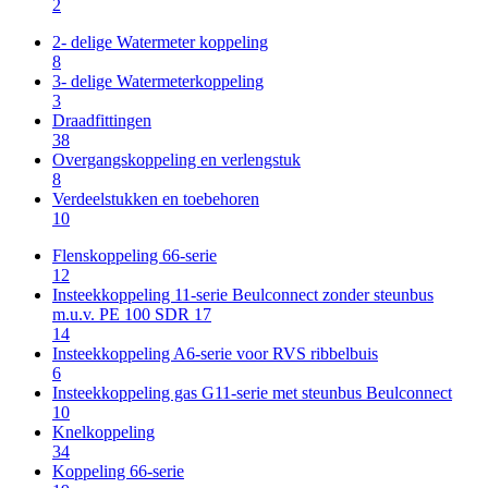
2
2- delige Watermeter koppeling
8
3- delige Watermeterkoppeling
3
Draadfittingen
38
Overgangskoppeling en verlengstuk
8
Verdeelstukken en toebehoren
10
Flenskoppeling 66-serie
12
Insteekkoppeling 11-serie Beulconnect zonder steunbus
m.u.v. PE 100 SDR 17
14
Insteekkoppeling A6-serie voor RVS ribbelbuis
6
Insteekkoppeling gas G11-serie met steunbus Beulconnect
10
Knelkoppeling
34
Koppeling 66-serie